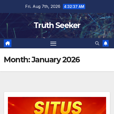
Skip
Fri. Aug 7th, 2026
4:32:37 AM
to
content
Truth Seeker
Month:
January 2026