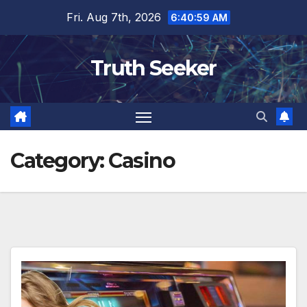
Skip
Fri. Aug 7th, 2026
6:41:00 AM
to
content
Truth Seeker
Category:
Casino