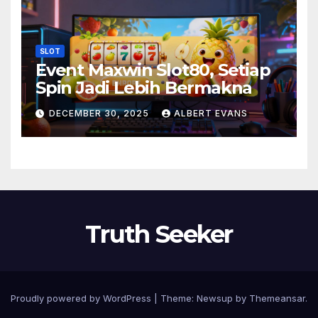
SLOT
Event Maxwin Slot80, Setiap
Spin Jadi Lebih Bermakna
DECEMBER 30, 2025
ALBERT EVANS
Truth Seeker
Proudly powered by WordPress
|
Theme:
Newsup
by
Themeansar
.