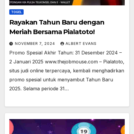
TOGEL
Rayakan Tahun Baru dengan
Meriah Bersama Pialatoto!
NOVEMBER 7, 2024
ALBERT EVANS
Promo Spesial Akhir Tahun: 31 Desember 2024 –
2 Januari 2025 www.thejobmouse.com – Pialatoto,
situs judi online terpercaya, kembali menghadirkan
promo spesial untuk menyambut Tahun Baru
2025. Selama periode 31…