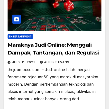
ENTERTAINMENT
Maraknya Judi Online: Menggali
Dampak, Tantangan, dan Regulasi
JULY 11, 2023
ALBERT EVANS
thejobmouse.com – Judi online telah menjadi
fenomena rajacuan69 yang marak di masyarakat
modern. Dengan perkembangan teknologi dan
akses internet yang semakin meluas, aktivitas ini
telah menarik minat banyak orang dari…