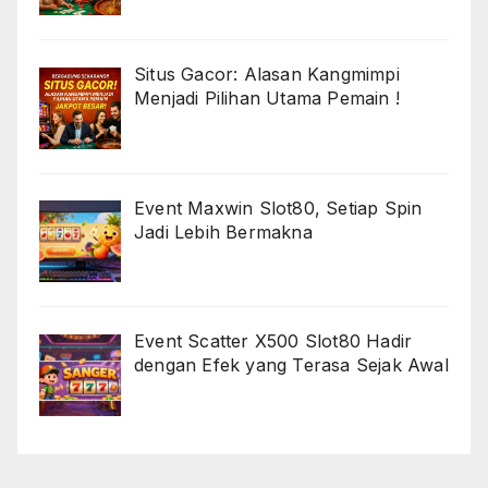
Situs Gacor: Alasan Kangmimpi
Menjadi Pilihan Utama Pemain !
Event Maxwin Slot80, Setiap Spin
Jadi Lebih Bermakna
Event Scatter X500 Slot80 Hadir
dengan Efek yang Terasa Sejak Awal