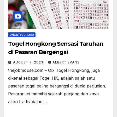
UNCATEGORIZED
Togel Hongkong Sensasi Taruhan
di Pasaran Bergengsi
AUGUST 7, 2023
ALBERT EVANS
thejobmouse.com – Olx Togel Hongkong, juga
dikenal sebagai Togel HK, adalah salah satu
pasaran togel paling bergengsi di dunia perjudian.
Pasaran ini memiliki sejarah panjang dan kaya
akan tradisi dalam…