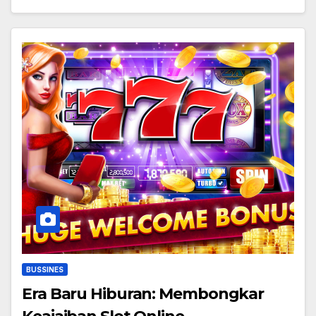
BUSSINES
Era Baru Hiburan: Membongkar