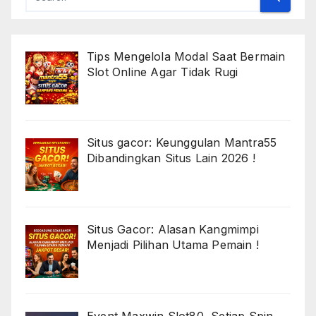
Tips Mengelola Modal Saat Bermain
Slot Online Agar Tidak Rugi
Situs gacor: Keunggulan Mantra55
Dibandingkan Situs Lain 2026 !
Situs Gacor: Alasan Kangmimpi
Menjadi Pilihan Utama Pemain !
Event Maxwin Slot80, Setiap Spin