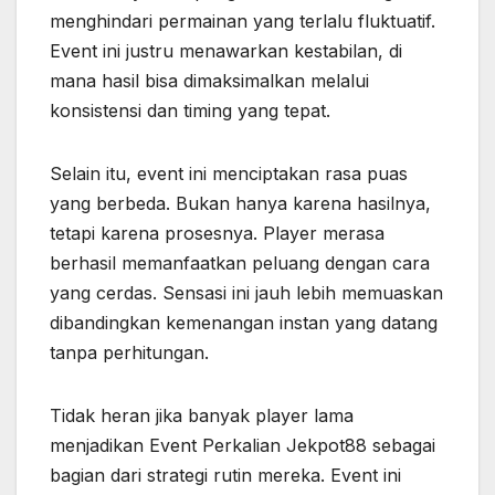
menghindari permainan yang terlalu fluktuatif.
Event ini justru menawarkan kestabilan, di
mana hasil bisa dimaksimalkan melalui
konsistensi dan timing yang tepat.
Selain itu, event ini menciptakan rasa puas
yang berbeda. Bukan hanya karena hasilnya,
tetapi karena prosesnya. Player merasa
berhasil memanfaatkan peluang dengan cara
yang cerdas. Sensasi ini jauh lebih memuaskan
dibandingkan kemenangan instan yang datang
tanpa perhitungan.
Tidak heran jika banyak player lama
menjadikan Event Perkalian Jekpot88 sebagai
bagian dari strategi rutin mereka. Event ini