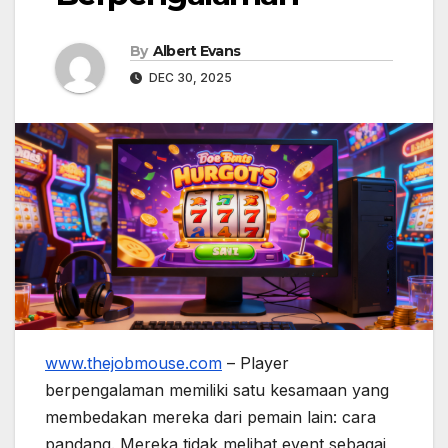
By
Albert Evans
DEC 30, 2025
www.thejobmouse.com
– Player
berpengalaman memiliki satu kesamaan yang
membedakan mereka dari pemain lain: cara
pandang. Mereka tidak melihat event sebagai