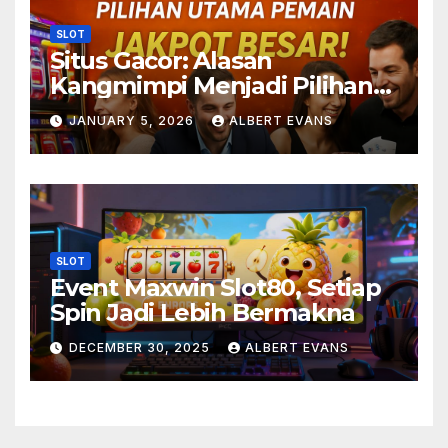
SLOT
Situs Gacor: Alasan
Kangmimpi Menjadi Pilihan
Utama Pemain !
JANUARY 5, 2026
ALBERT EVANS
SLOT
Event Maxwin Slot80, Setiap
Spin Jadi Lebih Bermakna
DECEMBER 30, 2025
ALBERT EVANS