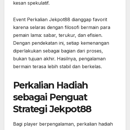
kesan spekulatif.
Event Perkalian Jekpot88 dianggap favorit
karena selaras dengan filosofi bermain para
pemain lama: sabar, terukur, dan efisien.
Dengan pendekatan ini, setiap kemenangan
diperlakukan sebagai bagian dari proses,
bukan tujuan akhir. Hasilnya, pengalaman
bermain terasa lebih stabil dan berkelas.
Perkalian Hadiah
sebagai Penguat
Strategi Jekpot88
Bagi player berpengalaman, perkalian hadiah