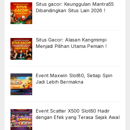
Situs gacor: Keunggulan Mantra55
Dibandingkan Situs Lain 2026 !
Situs Gacor: Alasan Kangmimpi
Menjadi Pilihan Utama Pemain !
Event Maxwin Slot80, Setiap Spin
Jadi Lebih Bermakna
Event Scatter X500 Slot80 Hadir
dengan Efek yang Terasa Sejak Awal