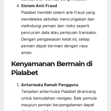
Sistem Anti-Fraud
Pialabet memiliki sistem anti-fraud yang
mendeteksi aktivitas mencurigakan dan
melindungi pemain dari risiko seperti
pencurian data atau penipuan transaksi.
Dengan pengawasan ketat ini, setiap
pemain dapat bermain dengan rasa
aman.
Kenyamanan Bermain di
Pialabet
Antarmuka Ramah Pengguna
Tampilan antarmuka Pialabet dirancang
untuk kemudahan navigasi. Baik pemula
maupun pemain berpengalaman dapat