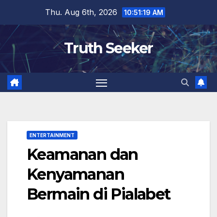
Skip
Thu. Aug 6th, 2026
10:51:19 AM
to
content
Truth Seeker
ENTERTAINMENT
Keamanan dan
Kenyamanan
Bermain di Pialabet