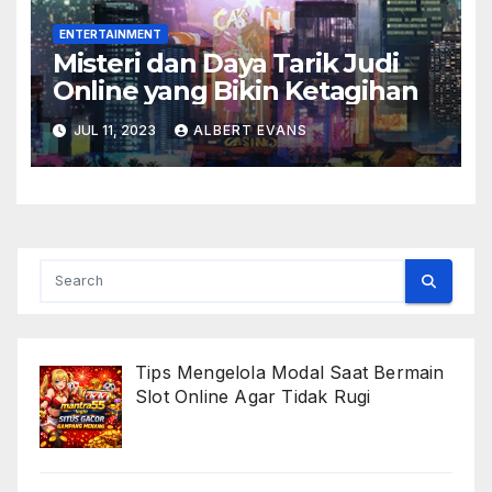
ENTERTAINMENT
Misteri dan Daya Tarik Judi
Online yang Bikin Ketagihan
JUL 11, 2023
ALBERT EVANS
Tips Mengelola Modal Saat Bermain
Slot Online Agar Tidak Rugi