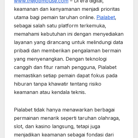
www.thejobmouse.com
– Di era digital,
keamanan dan kenyamanan menjadi prioritas
utama bagi pemain taruhan online.
Pialabet
,
sebagai salah satu platform terkemuka,
memahami kebutuhan ini dengan menyediakan
layanan yang dirancang untuk melindungi data
pribadi dan memberikan pengalaman bermain
yang menyenangkan. Dengan teknologi
canggih dan fitur ramah pengguna, Pialabet
memastikan setiap pemain dapat fokus pada
hiburan tanpa khawatir tentang risiko
keamanan atau kendala teknis.
Pialabet tidak hanya menawarkan berbagai
permainan menarik seperti taruhan olahraga,
slot, dan kasino langsung, tetapi juga
menjadikan keamanan sebagai fondasi dari