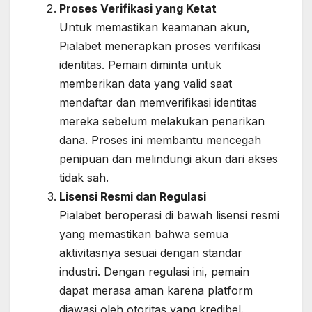
Proses Verifikasi yang Ketat
Untuk memastikan keamanan akun,
Pialabet menerapkan proses verifikasi
identitas. Pemain diminta untuk
memberikan data yang valid saat
mendaftar dan memverifikasi identitas
mereka sebelum melakukan penarikan
dana. Proses ini membantu mencegah
penipuan dan melindungi akun dari akses
tidak sah.
Lisensi Resmi dan Regulasi
Pialabet beroperasi di bawah lisensi resmi
yang memastikan bahwa semua
aktivitasnya sesuai dengan standar
industri. Dengan regulasi ini, pemain
dapat merasa aman karena platform
diawasi oleh otoritas yang kredibel.