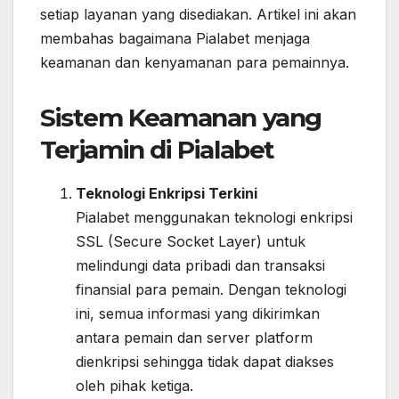
setiap layanan yang disediakan. Artikel ini akan
membahas bagaimana Pialabet menjaga
keamanan dan kenyamanan para pemainnya.
Sistem Keamanan yang
Terjamin di Pialabet
Teknologi Enkripsi Terkini
Pialabet menggunakan teknologi enkripsi
SSL (Secure Socket Layer) untuk
melindungi data pribadi dan transaksi
finansial para pemain. Dengan teknologi
ini, semua informasi yang dikirimkan
antara pemain dan server platform
dienkripsi sehingga tidak dapat diakses
oleh pihak ketiga.