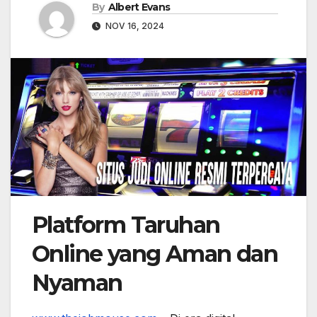
By
Albert Evans
NOV 16, 2024
Platform Taruhan
Online yang Aman dan
Nyaman