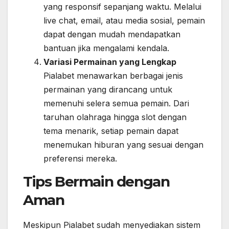
yang responsif sepanjang waktu. Melalui
live chat, email, atau media sosial, pemain
dapat dengan mudah mendapatkan
bantuan jika mengalami kendala.
Variasi Permainan yang Lengkap
Pialabet menawarkan berbagai jenis
permainan yang dirancang untuk
memenuhi selera semua pemain. Dari
taruhan olahraga hingga slot dengan
tema menarik, setiap pemain dapat
menemukan hiburan yang sesuai dengan
preferensi mereka.
Tips Bermain dengan
Aman
Meskipun Pialabet sudah menyediakan sistem