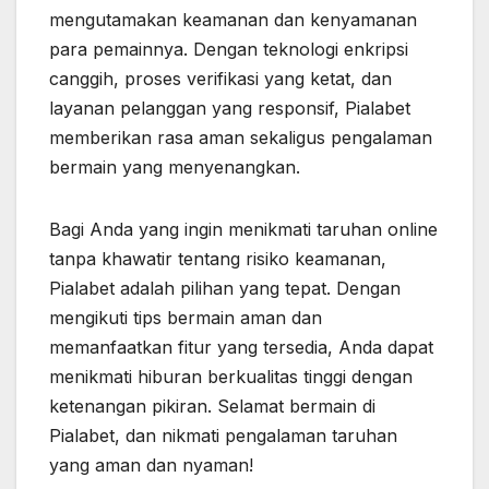
mengutamakan keamanan dan kenyamanan
para pemainnya. Dengan teknologi enkripsi
canggih, proses verifikasi yang ketat, dan
layanan pelanggan yang responsif, Pialabet
memberikan rasa aman sekaligus pengalaman
bermain yang menyenangkan.
Bagi Anda yang ingin menikmati taruhan online
tanpa khawatir tentang risiko keamanan,
Pialabet adalah pilihan yang tepat. Dengan
mengikuti tips bermain aman dan
memanfaatkan fitur yang tersedia, Anda dapat
menikmati hiburan berkualitas tinggi dengan
ketenangan pikiran. Selamat bermain di
Pialabet, dan nikmati pengalaman taruhan
yang aman dan nyaman!