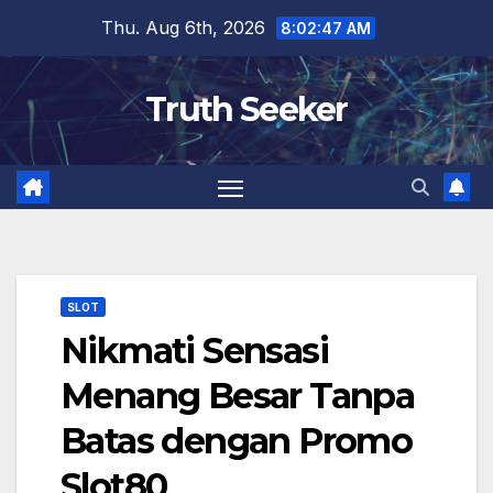
Skip
Thu. Aug 6th, 2026
8:02:48 AM
to
content
Truth Seeker
SLOT
Nikmati Sensasi
Menang Besar Tanpa
Batas dengan Promo
Slot80