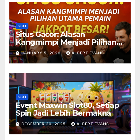
SLOT
Situs Gacor: Alasan
Kangmimpi Menjadi Pilihan
Utama Pemain !
JANUARY 5, 2026
ALBERT EVANS
SLOT
Event Maxwin Slot80, Setiap
Spin Jadi Lebih Bermakna
DECEMBER 30, 2025
ALBERT EVANS