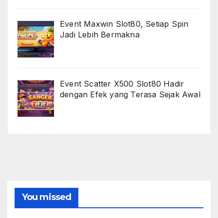
Event Maxwin Slot80, Setiap Spin
Jadi Lebih Bermakna
Event Scatter X500 Slot80 Hadir
dengan Efek yang Terasa Sejak Awal
You missed