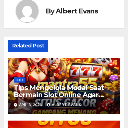
By
Albert Evans
Related Post
SLOT
Tips Mengelola Modal Saat
Bermain Slot Online Agar
Tidak Rugi
APR 18, 2026
ALBERT EVANS