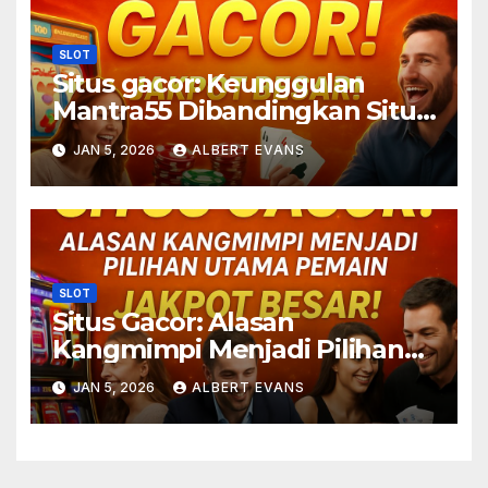
SLOT
Situs gacor: Keunggulan
Mantra55 Dibandingkan Situs
Lain 2026 !
JAN 5, 2026
ALBERT EVANS
SLOT
Situs Gacor: Alasan
Kangmimpi Menjadi Pilihan
Utama Pemain !
JAN 5, 2026
ALBERT EVANS