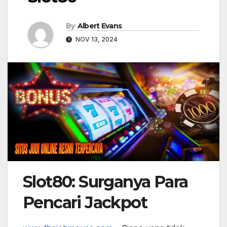
By
Albert Evans
NOV 13, 2024
Slot80: Surganya Para
Pencari Jackpot