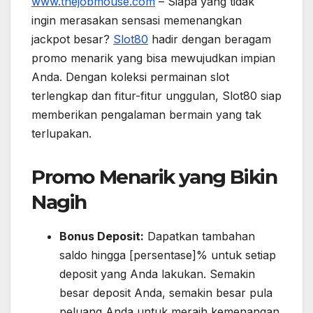
www.thejobmouse.com
– Siapa yang tidak
ingin merasakan sensasi memenangkan
jackpot besar?
Slot80
hadir dengan beragam
promo menarik yang bisa mewujudkan impian
Anda. Dengan koleksi permainan slot
terlengkap dan fitur-fitur unggulan, Slot80 siap
memberikan pengalaman bermain yang tak
terlupakan.
Promo Menarik yang Bikin
Nagih
Bonus Deposit:
Dapatkan tambahan
saldo hingga [persentase]% untuk setiap
deposit yang Anda lakukan. Semakin
besar deposit Anda, semakin besar pula
peluang Anda untuk meraih kemenangan