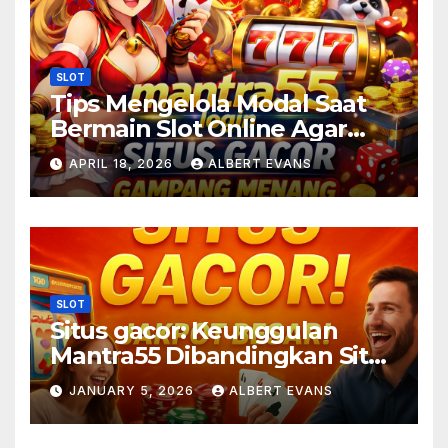
SLOT
Tips Mengelola Modal Saat
Bermain Slot Online Agar
Tidak Rugi
APRIL 18, 2026
ALBERT EVANS
SLOT
Situs gacor: Keunggulan
Mantra55 Dibandingkan Situs
Lain 2026 !
JANUARY 5, 2026
ALBERT EVANS