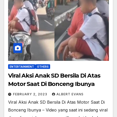
ENTERTAINMENT
OTHERS
Viral Aksi Anak SD Bersila Di Atas
Motor Saat Di Bonceng Ibunya
FEBRUARY 2, 2023
ALBERT EVANS
Viral Aksi Anak SD Bersila Di Atas Motor Saat Di
Bonceng Ibunya – Video yang saat ini sedang viral