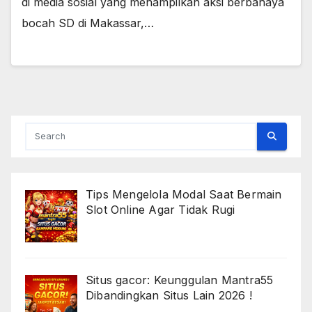
di media sosial yang menampilkan aksi berbahaya
bocah SD di Makassar,…
Tips Mengelola Modal Saat Bermain
Slot Online Agar Tidak Rugi
Situs gacor: Keunggulan Mantra55
Dibandingkan Situs Lain 2026 !