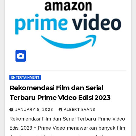
ENTERTAINMENT
Rekomendasi Film dan Serial
Terbaru Prime Video Edisi 2023
JANUARY 5, 2023
ALBERT EVANS
Rekomendasi Film dan Serial Terbaru Prime Video
Edisi 2023 – Prime Video menawarkan banyak film