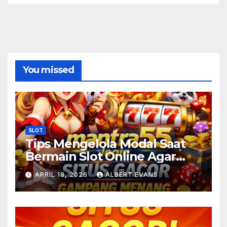
You missed
SLOT
Tips Mengelola Modal Saat
Bermain Slot Online Agar
Tidak Rugi
APRIL 18, 2026
ALBERT EVANS