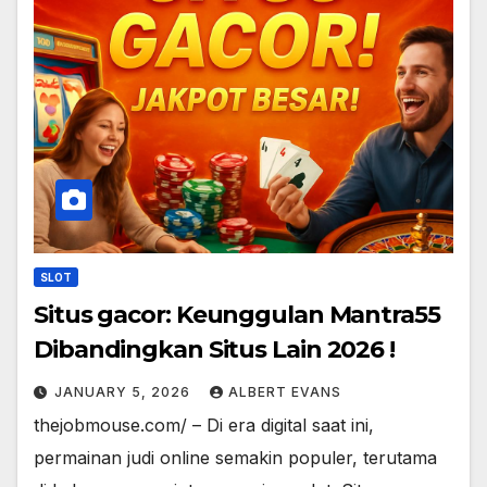
SLOT
Situs gacor: Keunggulan Mantra55
Dibandingkan Situs Lain 2026 !
JANUARY 5, 2026
ALBERT EVANS
thejobmouse.com/ – Di era digital saat ini,
permainan judi online semakin populer, terutama