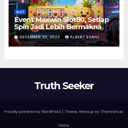
SLOT
Event Maxwin Slot80, Setiap
Spin Jadi Lebih Bermakna
DECEMBER 30, 2025
ALBERT EVANS
Truth Seeker
Proudly powered by WordPress
|
Theme:
Newsup
by
Themeansar
.
Home