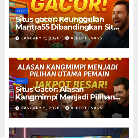
SLOT
Situs gacor: Keunggulan
Mantra55 Dibandingkan Situs
Lain 2026 !
JANUARY 5, 2026
ALBERT EVANS
SLOT
Situs Gacor: Alasan
Kangmimpi Menjadi Pilihan
Utama Pemain !
JANUARY 5, 2026
ALBERT EVANS