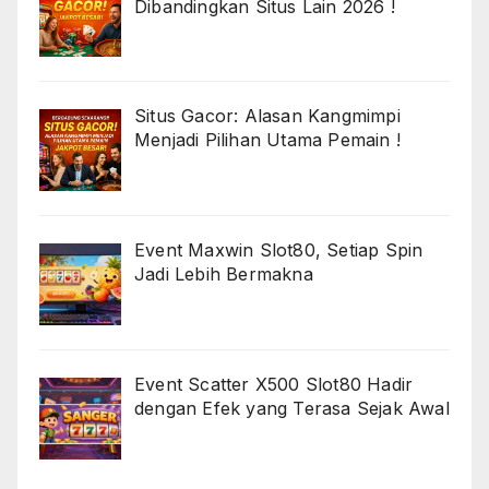
Dibandingkan Situs Lain 2026 !
Situs Gacor: Alasan Kangmimpi
Menjadi Pilihan Utama Pemain !
Event Maxwin Slot80, Setiap Spin
Jadi Lebih Bermakna
Event Scatter X500 Slot80 Hadir
dengan Efek yang Terasa Sejak Awal