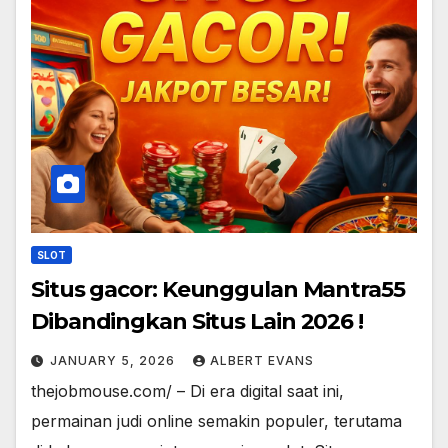
SLOT
Situs gacor: Keunggulan Mantra55
Dibandingkan Situs Lain 2026 !
JANUARY 5, 2026
ALBERT EVANS
thejobmouse.com/ – Di era digital saat ini,
permainan judi online semakin populer, terutama