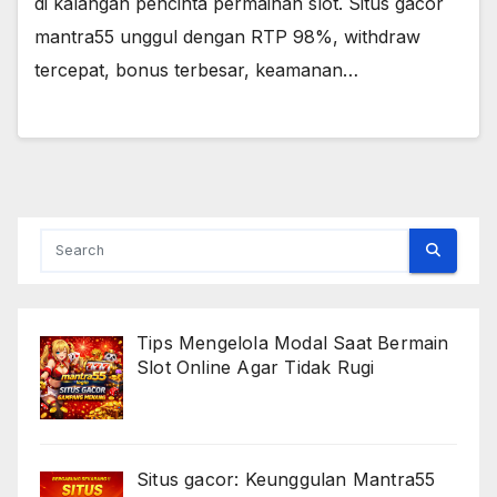
di kalangan pencinta permainan slot. Situs gacor
mantra55 unggul dengan RTP 98%, withdraw
tercepat, bonus terbesar, keamanan…
Tips Mengelola Modal Saat Bermain
Slot Online Agar Tidak Rugi
Situs gacor: Keunggulan Mantra55