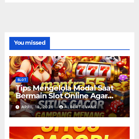
You missed
SLOT
Tips Mengelola Modal Saat
Bermain Slot Online Agar
Tidak Rugi
APRIL 18, 2026
ALBERT EVANS