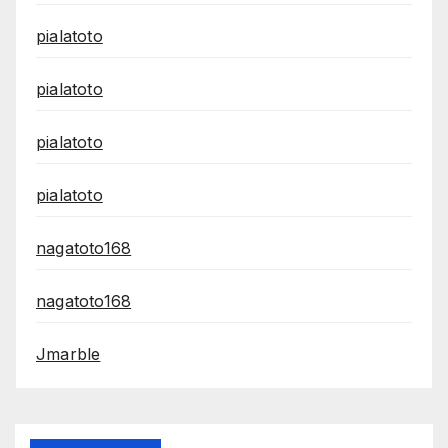
pialatoto
pialatoto
pialatoto
pialatoto
nagatoto168
nagatoto168
Jmarble