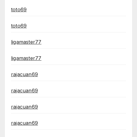
toto69
toto69
ligamaster77
ligamaster77
rajacuan69
rajacuan69
rajacuan69
rajacuan69