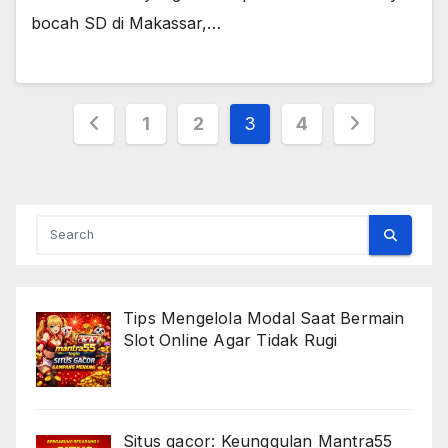
bocah SD di Makassar,…
Posts
1
2
3
4
pagination
Tips Mengelola Modal Saat Bermain
Slot Online Agar Tidak Rugi
Situs gacor: Keunggulan Mantra55