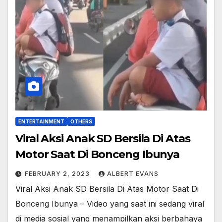
ENTERTAINMENT
OTHERS
Viral Aksi Anak SD Bersila Di Atas
Motor Saat Di Bonceng Ibunya
FEBRUARY 2, 2023
ALBERT EVANS
Viral Aksi Anak SD Bersila Di Atas Motor Saat Di
Bonceng Ibunya – Video yang saat ini sedang viral
di media sosial yang menampilkan aksi berbahaya