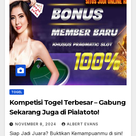
TOGEL
Kompetisi Togel Terbesar – Gabung
Sekarang Juga di Pialatoto!
NOVEMBER 8, 2024
ALBERT EVANS
Siap Jadi Juara? Buktikan Kemampuanmu di sini!