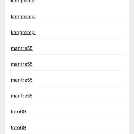
kangmimpi
kangmimpi
kangmimpi
mantra55
mantra55
mantra55
mantra55
toto69
toto69