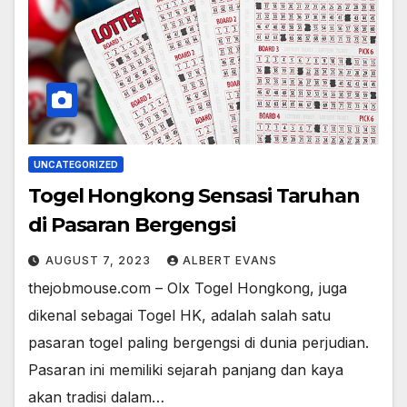
UNCATEGORIZED
Togel Hongkong Sensasi Taruhan
di Pasaran Bergengsi
AUGUST 7, 2023
ALBERT EVANS
thejobmouse.com – Olx Togel Hongkong, juga
dikenal sebagai Togel HK, adalah salah satu
pasaran togel paling bergengsi di dunia perjudian.
Pasaran ini memiliki sejarah panjang dan kaya
akan tradisi dalam…