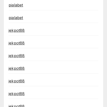
pialabet
pialabet
jekpot88
jekpot88
jekpot88
jekpot88
jekpot88
jekpot88
jekpot88