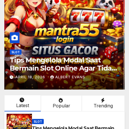
SLOT
Tips Mengelola Modal Saat
Bermain Slot Online Agar Tidak
Rugi
APRIL 18, 2026
ALBERT EVANS
Latest
Popular
Trending
SLOT
Tips Mengelola Modal Saat Bermain